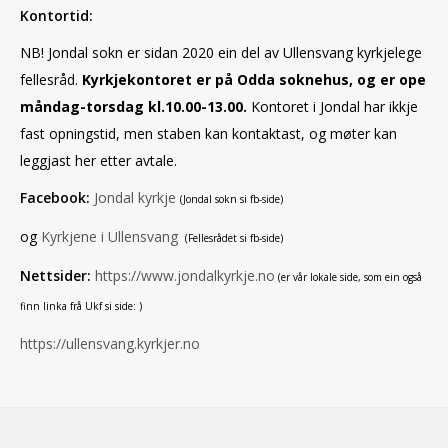
Kontortid:
NB! Jondal sokn er sidan 2020 ein del av Ullensvang kyrkjelege
fellesråd.
Kyrkjekontoret er på Odda soknehus, og er ope
måndag-torsdag kl.10.00-13.00.
Kontoret i Jondal har ikkje
fast opningstid, men staben kan kontaktast, og møter kan
leggjast her etter avtale.
Facebook:
Jondal kyrkje
(Jondal sokn si fb-side)
og
Kyrkjene i Ullensvang
(Fellesrådet si fb-side)
Nettsider:
https://www.jondalkyrkje.no
(er vår lokale side, som ein også
finn linka frå Ukf si side: )
https://ullensvang.kyrkjer.no