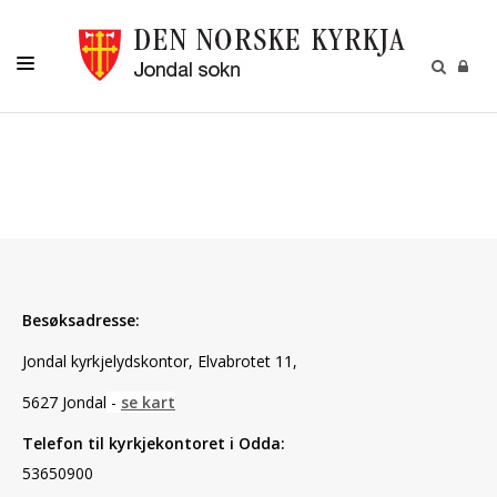
LIVSVEGEN
BORN
UNGE
KOR OG KYRKJEMUSIKK
JONDAL SOKN
Besøksadresse:
Jondal kyrkjelydskontor,
Elvabrotet 11,
5627 Jondal
-
se kart
Telefon til kyrkjekontoret i Odda:
53650900