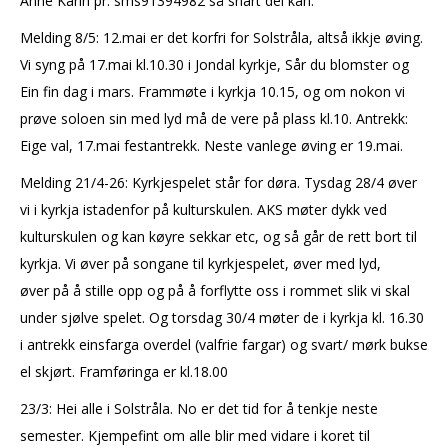
Anne Karin pr. sms91394982 så snart dei kan.
Melding 8/5: 12.mai er det korfri for Solstråla, altså ikkje øving.
Vi syng på 17.mai kl.10.30 i Jondal kyrkje, Sår du blomster og
Ein fin dag i mars. Frammøte i kyrkja 10.15, og om nokon vi
prøve soloen sin med lyd må de vere på plass kl.10. Antrekk:
Eige val, 17.mai festantrekk. Neste vanlege øving er 19.mai.
Melding 21/4-26: Kyrkjespelet står for døra. Tysdag 28/4 øver
vi i kyrkja istadenfor på kulturskulen. AKS møter dykk ved
kulturskulen og kan køyre sekkar etc, og så går de rett bort til
kyrkja. Vi øver på songane til kyrkjespelet, øver med lyd,
øver på å stille opp og på å forflytte oss i rommet slik vi skal
under sjølve spelet. Og torsdag 30/4 møter de i kyrkja kl. 16.30
i antrekk einsfarga overdel (valfrie fargar) og svart/ mørk bukse
el skjørt. Framføringa er kl.18.00
23/3: Hei alle i Solstråla. No er det tid for å tenkje neste
semester. Kjempefint om alle blir med vidare i koret til