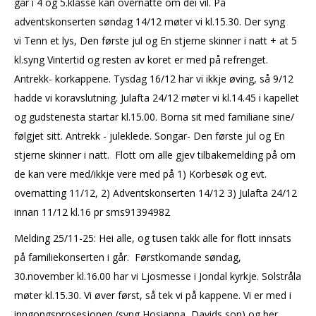
går i 4 og 5.klasse kan overnatte om dei vil. På
adventskonserten søndag 14/12 møter vi kl.15.30. Der syng
vi Tenn et lys, Den første jul og En stjerne skinner i natt + at 5
kl.syng Vintertid og resten av koret er med på refrenget.
Antrekk- korkappene. Tysdag 16/12 har vi ikkje øving, så 9/12
hadde vi koravslutning. Julafta 24/12 møter vi kl.14.45 i kapellet
og gudstenesta startar kl.15.00. Borna sit med familiane sine/
følgjet sitt. Antrekk - juleklede. Songar- Den første jul og En
stjerne skinner i natt. Flott om alle gjev tilbakemelding på om
de kan vere med/ikkje vere med på 1) Korbesøk og evt.
overnatting 11/12, 2) Adventskonserten 14/12 3) Julafta 24/12
innan 11/12 kl.16 pr sms91394982
Melding 25/11-25: Hei alle, og tusen takk alle for flott innsats
på familiekonserten i går. Førstkomande søndag,
30.november kl.16.00 har vi Ljosmesse i Jondal kyrkje. Solstråla
møter kl.15.30. Vi øver først, så tek vi på kappene. Vi er med i
inngongsprosesjonen (syng Hosianna, Davids son) og ber