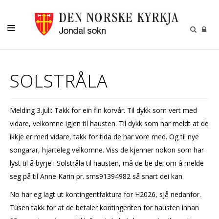
LIVSVEGEN
SOLSTRÅLA
BORN
UNGE
Melding 3.juli: Takk for ein fin korvår. Til dykk som vert med
KOR OG KYRKJEMUSIKK
vidare, velkomne igjen til hausten. Til dykk som har meldt at de
JONDAL SOKN
ikkje er med vidare, takk for tida de har vore med. Og til nye
songarar, hjarteleg velkomne. Viss de kjenner nokon som har
lyst til å byrje i Solstråla til hausten, må de be dei om å melde
seg på til Anne Karin pr. sms91394982 så snart dei kan.
No har eg lagt ut kontingentfaktura for H2026, sjå nedanfor.
Tusen takk for at de betaler kontingenten for hausten innan