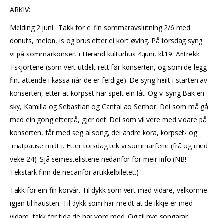
ARKIV:
Melding 2.juni: Takk for ei fin sommaravslutning 2/6 med
donuts, melon, is og brus etter ei kort øving. På torsdag syng
vi på sommarkonsert i Herand kulturhus 4.juni, kl.19. Antrekk-
Tskjortene (som vert utdelt rett før konserten, og som de legg
fint attende i kassa når de er ferdige). De syng heilt i starten av
konserten, etter at korpset har spelt ein låt. Og vi syng Bak en
sky, Kamilla og Sebastian og Cantai ao Senhor. Dei som må gå
med ein gong etterpå, gjer det. Dei som vil vere med vidare på
konserten, får med seg allsong, dei andre kora, korpset- og
matpause midt i. Etter torsdag tek vi sommarferie (frå og med
veke 24). Sjå semestelistene nedanfor for meir info.(NB!
Tekstark finn de nedanfor artikkelbiletet.)
Takk for ein fin korvår. Til dykk som vert med vidare, velkomne
igjen til hausten. Til dykk som har meldt at de ikkje er med
vidare, takk for tida de har vore med. Og til nye songarar,