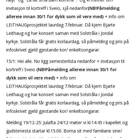
invitasjon til kortreff i Sveio, sjå nedanfor
(NB!Påmelding
allereie innan 30/1 for dykk som vil vere med)
+ info om
LEITHAUGprosjektet laurdag 7.februar. Då kjem Bjarte
Leithaug og har konsert saman med Solstråla i Jondal
kyrkje. Solstråla får gratis korlaurdag, så påmelding og pris på
infoskrivet gjeld gjestande kor/ enkeltsongarar.
15/1: Hei alle. No ligg semesterlista nedanfor + invitasjon til
kortreff i Sveio
(NB!Påmelding allereie innan 30/1 for
dykk som vil vere med)
+ info om
LEITHAUGprosjektet laurdag 7.februar. Då kjem Bjarte
Leithaug og har konsert saman med Solstråla i Jondal
kyrkje. Solstråla får gratis korlaurdag, så påmelding og pris på
infoskrivet gjeld gjestande kor/ enkeltsongarar.
Melding 19/12-25: Julafta 24/12 møter vi kl.14.45 i kapellet og
gudstenesta startar kl.15.00. Borna sit med familiane sine/