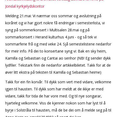
Jondal kyrkjelydskontor
Melding 21.mai: Vi nærmar oss sommar og avslutning på
koråret og vi har gjort nokre få endringar i semesterlista, vi
syng på sommerkonsert i Multisalen 28.mai og på
sommarkonsert i Herand kulturhus 4.juni - og så tek vi
sommarferie frå og med veke 24. Sjå semestelistene nedanfor
for meir info. På dei to konsertane syng vi: Bak en sky heim,
Kamilla og Sebastian og Cantai ao senhor (NB! Eg sender dykk
lydfiler. Tekstark finn de nedanfor artikkelbiletet. Takk for at de
øver litt ekstra på teksten til Kamilla og Sebastian heime)
Takk for ein fin korvår. Til dykk som vert med vidare, velkomne
igjen til hausten. Til dykk som har meldt at de ikkje er med
vidare, takk for tida de har vore med. Og til nye songarar,
hjarteleg velkomne. Viss de kjenner nokon som har lyst til å
byrje i Solstråla til hausten, må de be dei om å melde seg på til