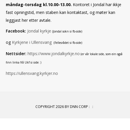
måndag-torsdag kl.10.00-13.00.
Kontoret i Jondal har ikkje
fast opningstid, men staben kan kontaktast, og møter kan
leggjast her etter avtale.
Facebook:
Jondal kyrkje
(Jondal sokn si fb-side)
og
Kyrkjene i Ullensvang
(Fellesrådet si fb-side)
Nettsider:
https://www.jondalkyrkje.no
(er vår lokale side, som ein også
finn linka frå Ukf si side: )
https://ullensvang.kyrkjer.no
COPYRIGHT 2026 BY DNN CORP
:
: