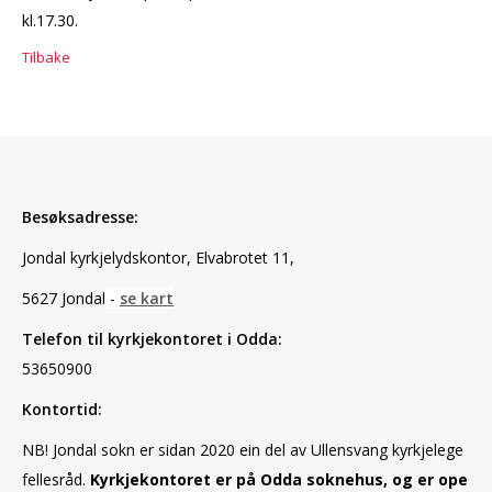
kl.17.30.
Tilbake
Besøksadresse:
Jondal kyrkjelydskontor,
Elvabrotet 11,
5627 Jondal
-
se kart
Telefon til kyrkjekontoret i Odda:
53650900
Kontortid:
NB! Jondal sokn er sidan 2020 ein del av Ullensvang kyrkjelege
fellesråd.
Kyrkjekontoret er på Odda soknehus, og er ope