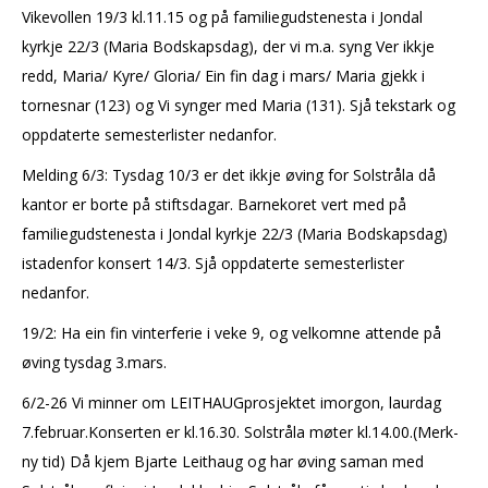
Vikevollen 19/3 kl.11.15 og på familiegudstenesta i Jondal
kyrkje 22/3 (Maria Bodskapsdag), der vi m.a. syng Ver ikkje
redd, Maria/ Kyre/ Gloria/ Ein fin dag i mars/ Maria gjekk i
tornesnar (123) og Vi synger med Maria (131). Sjå tekstark og
oppdaterte semesterlister nedanfor.
Melding 6/3: Tysdag 10/3 er det ikkje øving for Solstråla då
kantor er borte på stiftsdagar. Barnekoret vert med på
familiegudstenesta i Jondal kyrkje 22/3 (Maria Bodskapsdag)
istadenfor konsert 14/3. Sjå oppdaterte semesterlister
nedanfor.
19/2: Ha ein fin vinterferie i veke 9, og velkomne attende på
øving tysdag 3.mars.
6/2-26 Vi minner om LEITHAUGprosjektet imorgon, laurdag
7.februar.Konserten er kl.16.30. Solstråla møter kl.14.00.(Merk-
ny tid) Då kjem Bjarte Leithaug og har øving saman med