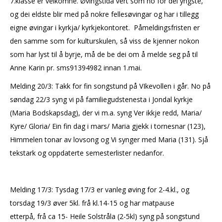
7.klasse er velkomne. Øvingstida vert som no for dei yngste,
og dei eldste blir med på nokre fellesøvingar og har i tillegg
eigne øvingar i kyrkja/ kyrkjekontoret. Påmeldingsfristen er
den samme som for kulturskulen, så viss de kjenner nokon
som har lyst til å byrje, må de be dei om å melde seg på til
Anne Karin pr. sms91394982 innan 1.mai.
Melding 20/3: Takk for fin songstund på VIkevollen i går. No på
søndag 22/3 syng vi på familiegudstenesta i Jondal kyrkje
(Maria Bodskapsdag), der vi m.a. syng Ver ikkje redd, Maria/
Kyre/ Gloria/ Ein fin dag i mars/ Maria gjekk i tornesnar (123),
Himmelen tonar av lovsong og Vi synger med Maria (131). Sjå
tekstark og oppdaterte semesterlister nedanfor.
Melding 17/3: Tysdag 17/3 er vanleg øving for 2-4.kl., og
torsdag 19/3 øver 5kl. frå kl.14-15 og har matpause
etterpå, frå ca 15- Heile Solstråla (2-5kl) syng på songstund