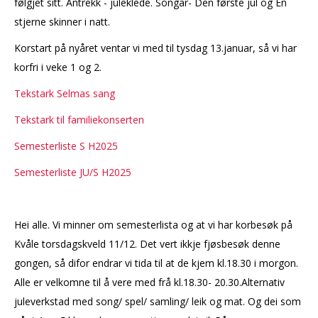
følgjet sitt. Antrekk - juleklede. Songar- Den første jul og En
stjerne skinner i natt.
Korstart på nyåret ventar vi med til tysdag 13.januar, så vi har
korfri i veke 1 og 2.
Tekstark Selmas sang
Tekstark til familiekonserten
Semesterliste S H2025
Semesterliste JU/S H2025
Hei alle. Vi minner om semesterlista og at vi har korbesøk på
Kvåle torsdagskveld 11/12. Det vert ikkje fjøsbesøk denne
gongen, så difor endrar vi tida til at de kjem kl.18.30 i morgon.
Alle er velkomne til å vere med frå kl.18.30- 20.30.Alternativ
juleverkstad med song/ spel/ samling/ leik og mat. Og dei som