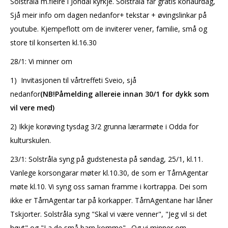
Solstråla m.fleire i Jondal kyrkje. Solstråla får gratis korlaurdag,
Sjå meir info om dagen nedanfor+ tekstar + øvingslinkar på
youtube. Kjempeflott om de inviterer vener, familie, små og
store til konserten kl.16.30
28/1: Vi minner om
1) Invitasjonen til vårtreffeti Sveio, sjå
nedanfor
(NB!Påmelding allereie innan 30/1 for dykk som
vil vere med)
2) Ikkje korøving tysdag 3/2 grunna lærarmøte i Odda for
kulturskulen.
23/1: Solstråla syng på gudstenesta på søndag, 25/1, kl.11.
Vanlege korsongarar møter kl.10.30, de som er TårnAgentar
møte kl.10. Vi syng oss saman framme i kortrappa. Dei som
ikke er TårnAgentar tar på korkapper. TårnAgentane har låner
Tskjorter. Solstråla syng "Skal vi være venner", "Jeg vil si det
høyt" og "La de små barn komme". Og vi minner om