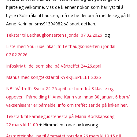
hjarteleg velkomne. Viss de kjenner nokon som har lyst til å
byrje i Solstråla til hausten, må de be dei om å melde seg på til
Anne Karin pr. sms91394982 så snart dei kan.
Tekstar til Leithaugkonserten i Jondal 07.02.2026
og
Liste med YouTubelinkar jfr. Leithaugkonserten i Jondal
07.02.2026
Infoskriv til dei som skal på Vårtreffet 24-26.april
Manus med songtekstar til KYRKJESPELET 2026
NB!! Vårtreff i Sveio 24-26.april for born frå 3.klasse og
oppover. Påmelding til Anne Karin var innan 30.januar, 6 born/
vaksenleiarar er påmelde. Info om treffet ser de på linken her.
Tekstark til Familiegudstenesta på Maria Bodskapsdag
22.mars kl.11.00
+ Himmelen tonar av lovsong
Årsmøteinnkalling til årsmøtet torsdag 26.mars kl.19.15 på