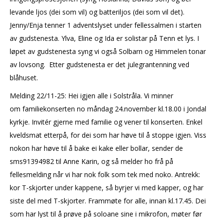
levande ljos (dei som vil) og batteriljos (dei som vil det).
Jenny/Enja tenner 1 adventslyset under fellessalmen i starten
av gudstenesta. Ylva, Eline og Ida er solistar på Tenn et lys. I
løpet av gudstenesta syng vi også Solbarn og Himmelen tonar
av lovsong. Etter gudstenesta er det julegrantenning ved
blåhuset.
Melding 22/11-25: Hei igjen alle i Solstråla. Vi minner
om familiekonserten no måndag 24.november kl.18.00 i Jondal
kyrkje. Invitér gjerne med familie og vener til konserten. Enkel
kveldsmat etterpå, for dei som har høve til å stoppe igjen. Viss
nokon har høve til å bake ei kake eller bollar, sender de
sms91394982 til Anne Karin, og så melder ho frå på
fellesmelding når vi har nok folk som tek med noko. Antrekk:
kor T-skjorter under kappene, så byrjer vi med kapper, og har
siste del med T-skjorter. Frammøte for alle, innan kl.17.45. Dei
som har lyst til å prøve på soloane sine i mikrofon, møter før