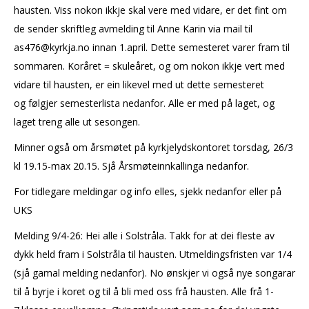
hausten. Viss nokon ikkje skal vere med vidare, er det fint om
de sender skriftleg avmelding til Anne Karin via mail til
as476@kyrkja.no innan 1.april. Dette semesteret varer fram til
sommaren. Koråret = skuleåret, og om nokon ikkje vert med
vidare til hausten, er ein likevel med ut dette semesteret
og følgjer semesterlista nedanfor. Alle er med på laget, og
laget treng alle ut sesongen.
Minner også om årsmøtet på kyrkjelydskontoret torsdag, 26/3
kl 19.15-max 20.15. Sjå Årsmøteinnkallinga nedanfor.
For tidlegare meldingar og info elles, sjekk nedanfor eller på
UKS
Melding 9/4-26: Hei alle i Solstråla. Takk for at dei fleste av
dykk held fram i Solstråla til hausten. Utmeldingsfristen var 1/4
(sjå gamal melding nedanfor). No ønskjer vi også nye songarar
til å byrje i koret og til å bli med oss frå hausten. Alle frå 1-